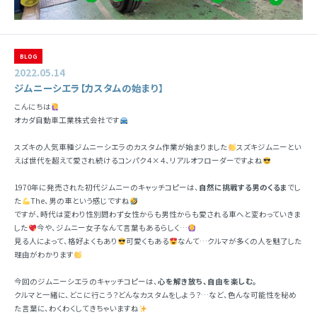
BLOG
2022.05.14
ジムニーシエラ【カスタムの始まり】
こんにちは
オカダ自動車工業株式会社です
スズキの人気車種ジムニーシエラのカスタム作業が始まりました
スズキジムニーとい
えば世代を超えて愛され続けるコンパク４×４、リアルオフローダーですよね
1970年に発売された初代ジムニーのキャッチコピーは、
自然に挑戦する男のくるま
でし
た
The、男の車という感じですね
ですが、時代は変わり性別問わず女性からも男性からも愛される車へと変わっていきま
した
今や、ジムニー女子なんて言葉もあるらしく…
見る人によって、格好よくもあり
可愛くもある
なんて…クルマが多くの人を魅了した
理由がわかります
今回のジムニーシエラのキャッチコピーは、
心を解き放ち、自由を楽しむ。
クルマと一緒に、どこに行こう？どんなカスタムをしよう？…など、色んな可能性を秘め
た言葉に、わくわくしてきちゃいますね