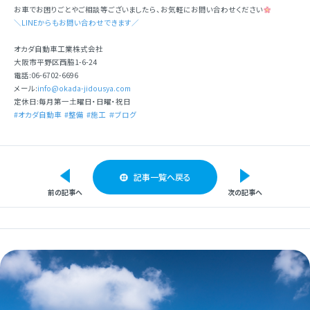
お車でお困りごとやご相談等ございましたら、お気軽にお問い合わせください
＼LINEからもお問い合わせできます／
オカダ自動車工業株式会社
大阪市平野区西脇1-6-24
電話:06-6702-6696
メール:
info@okada-jidousya.com
定休日:毎月第一土曜日・日曜・祝日
#オカダ自動車
#整備
#施工
＃ブログ
記事一覧へ戻る
前の記事へ
次の記事へ