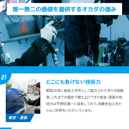
01
どこにも負けない技術⼒
昭和28年に板⾦⼯作所として創⽴されたオカダ⾃動
⾞。これまでの歴史で築き上げてきた板⾦・塗装の技
術⼒は平野区随⼀と⾃負しており、同業他社さまか
らもご好評をいただいています。
板金・塗装