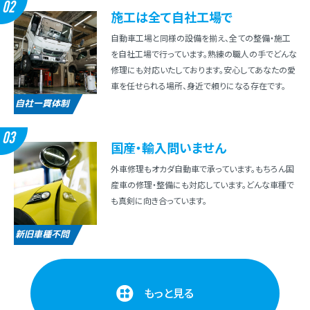
02
施⼯は全て⾃社⼯場で
⾃動⾞⼯場と同様の設備を揃え、全ての整備・施⼯
を⾃社⼯場で⾏っています。熟練の職⼈の⼿でどんな
修理にも対応いたしております。安⼼してあなたの愛
⾞を任せられる場所、⾝近で頼りになる存在です。
自社一貫体制
03
国産・輸⼊問いません
外⾞修理もオカダ⾃動⾞で承っています。もちろん国
産⾞の修理・整備にも対応しています。どんな⾞種で
も真剣に向き合っています。
新旧車種不問
もっと見る