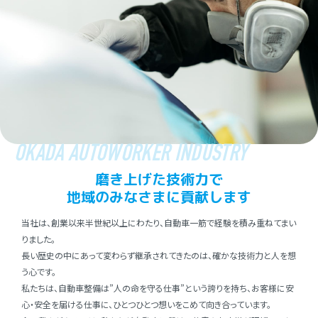
OKADA AUTOWORKER INDUSTRY
磨き上げた技術⼒で
地域のみなさまに貢献します
当社は、創業以来半世紀以上にわたり、⾃動⾞⼀筋で経験を積み重ねてまい
りました。
⻑い歴史の中にあって変わらず継承されてきたのは、確かな技術⼒と⼈を想
う⼼です。
私たちは、⾃動⾞整備は”⼈の命を守る仕事”という誇りを持ち、お客様に安
⼼・安全を届ける仕事に、ひとつひとつ想いをこめて向き合っています。