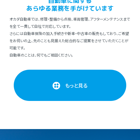
⾃動⾞に関する
あらゆる業務を⼿がけています
オカダ⾃動⾞では、修理・整備から点検、⾞両管理、アフターメンテナンスまで
を全て⼀貫して⾃社で対応しています。
さらには⾃動⾞保険の加⼊⼿続きや新⾞・中古⾞の販売もしており、ご希望
をお伺いの上、先のことも⾒据えた総合的なご提案をさせていただくことが
可能です。
⾃動⾞のことは、何でもご相談ください。
もっと見る