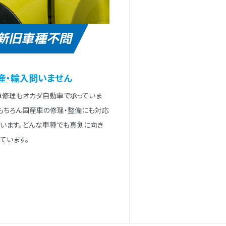
新旧車種不問
産・輸⼊問いません
⾞修理もオカダ⾃動⾞で承っていま
。もちろん国産⾞の修理・整備にも対応
ています。どんな⾞種でも真剣に向き
ています。