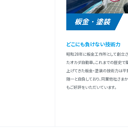
板金・塗装
どこにも負けない技術⼒
昭和28年に板⾦⼯作所として創⽴
たオカダ⾃動⾞。これまでの歴史で
上げてきた板⾦・塗装の技術⼒は平
随⼀と⾃負しており、同業他社さまか
もご好評をいただいています。