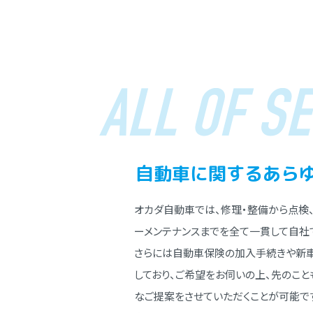
ALL OF SE
⾃動⾞に関する
あら
オカダ⾃動⾞では、修理・整備から点検
ーメンテナンスまでを全て⼀貫して⾃社
さらには⾃動⾞保険の加⼊⼿続きや新
しており、ご希望をお伺いの上、先のこ
なご提案をさせていただくことが可能で