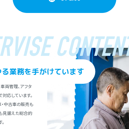
RVISE CONTENT
ゆる業務を⼿がけています
、⾞両管理、アフタ
で対応しています。
⾞・中古⾞の販売も
とも⾒据えた総合的
す。