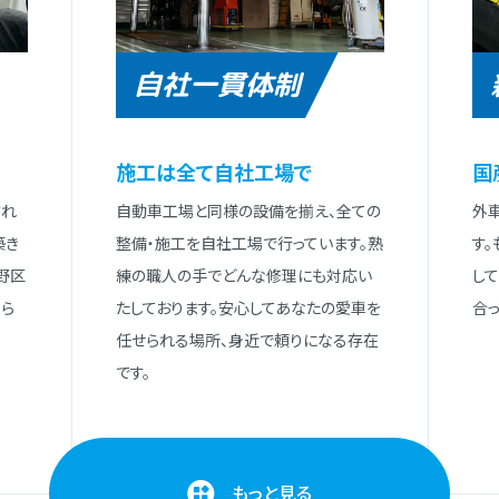
自社一貫体制
施⼯は全て⾃社⼯場で
国
され
⾃動⾞⼯場と同様の設備を揃え、全ての
外
築き
整備・施⼯を⾃社⼯場で⾏っています。熟
す
野区
練の職⼈の⼿でどんな修理にも対応い
し
ら
たしております。安⼼してあなたの愛⾞を
合っ
任せられる場所、⾝近で頼りになる存在
です。
もっと見る