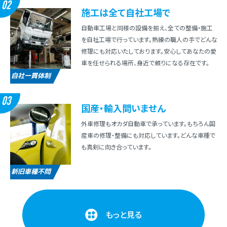
02
施⼯は全て⾃社⼯場で
⾃動⾞⼯場と同様の設備を揃え、全ての整備・施⼯
を⾃社⼯場で⾏っています。熟練の職⼈の⼿でどんな
修理にも対応いたしております。安⼼してあなたの愛
⾞を任せられる場所、⾝近で頼りになる存在です。
自社一貫体制
03
国産・輸⼊問いません
外⾞修理もオカダ⾃動⾞で承っています。もちろん国
産⾞の修理・整備にも対応しています。どんな⾞種で
も真剣に向き合っています。
新旧車種不問
もっと見る