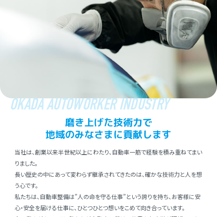
OKADA AUTOWORKER INDUSTRY
磨き上げた技術⼒で
地域のみなさまに貢献します
当社は、創業以来半世紀以上にわたり、⾃動⾞⼀筋で経験を積み重ねてまい
りました。
⻑い歴史の中にあって変わらず継承されてきたのは、確かな技術⼒と⼈を想
う⼼です。
私たちは、⾃動⾞整備は”⼈の命を守る仕事”という誇りを持ち、お客様に安
⼼・安全を届ける仕事に、ひとつひとつ想いをこめて向き合っています。