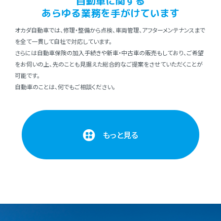
⾃動⾞に関する
あらゆる業務を⼿がけています
オカダ⾃動⾞では、修理・整備から点検、⾞両管理、アフターメンテナンスまで
を全て⼀貫して⾃社で対応しています。
さらには⾃動⾞保険の加⼊⼿続きや新⾞・中古⾞の販売もしており、ご希望
をお伺いの上、先のことも⾒据えた総合的なご提案をさせていただくことが
可能です。
⾃動⾞のことは、何でもご相談ください。
もっと見る