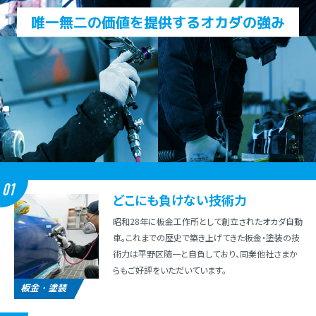
01
どこにも負けない技術⼒
昭和28年に板⾦⼯作所として創⽴されたオカダ⾃動
⾞。これまでの歴史で築き上げてきた板⾦・塗装の技
術⼒は平野区随⼀と⾃負しており、同業他社さまか
らもご好評をいただいています。
板金・塗装