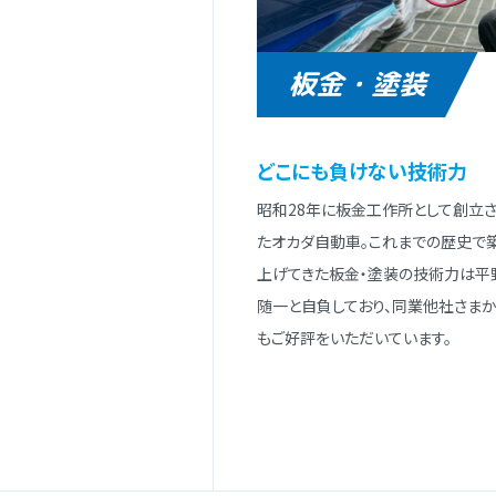
板金・塗装
どこにも負けない技術⼒
昭和28年に板⾦⼯作所として創⽴
たオカダ⾃動⾞。これまでの歴史で
上げてきた板⾦・塗装の技術⼒は平
随⼀と⾃負しており、同業他社さまか
もご好評をいただいています。