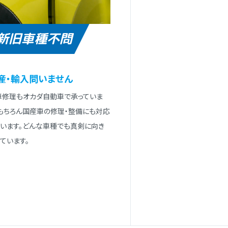
新旧車種不問
産・輸⼊問いません
⾞修理もオカダ⾃動⾞で承っていま
。もちろん国産⾞の修理・整備にも対応
ています。どんな⾞種でも真剣に向き
ています。