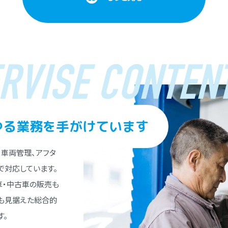
RVISE CONTENT
ゆる業務を⼿がけています
、⾞両管理、アフタ
で対応しています。
⾞・中古⾞の販売も
とも⾒据えた総合的
す。