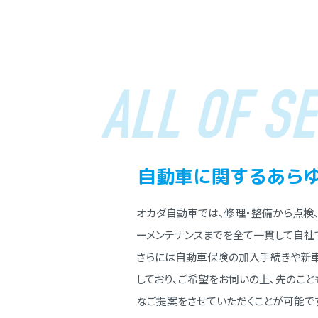
ALL OF SE
⾃動⾞に関する
あら
オカダ⾃動⾞では、修理・整備から点検
ーメンテナンスまでを全て⼀貫して⾃社
さらには⾃動⾞保険の加⼊⼿続きや新
しており、ご希望をお伺いの上、先のこ
なご提案をさせていただくことが可能で