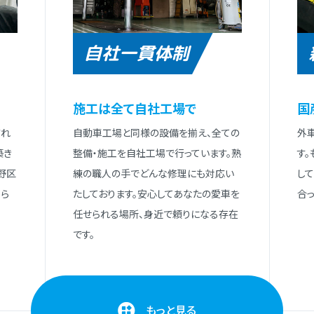
自社一貫体制
施⼯は全て⾃社⼯場で
国
され
⾃動⾞⼯場と同様の設備を揃え、全ての
外
築き
整備・施⼯を⾃社⼯場で⾏っています。熟
す
野区
練の職⼈の⼿でどんな修理にも対応い
し
ら
たしております。安⼼してあなたの愛⾞を
合っ
任せられる場所、⾝近で頼りになる存在
です。
もっと見る