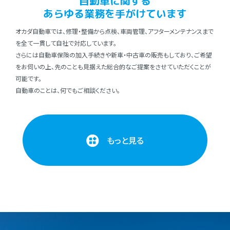
⾃動⾞に関する
あらゆる業務を⼿がけています
オカダ⾃動⾞では、修理・整備から点検、⾞両管理、アフターメンテナンスまで
を全て⼀貫して⾃社で対応しています。
さらには⾃動⾞保険の加⼊⼿続きや新⾞・中古⾞の販売もしており、ご希望
をお伺いの上、先のことも⾒据えた総合的なご提案をさせていただくことが
可能です。
⾃動⾞のことは、何でもご相談ください。
もっと見る