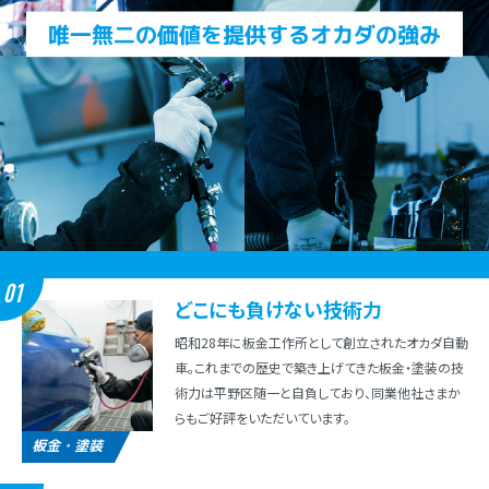
01
どこにも負けない技術⼒
昭和28年に板⾦⼯作所として創⽴されたオカダ⾃動
⾞。これまでの歴史で築き上げてきた板⾦・塗装の技
術⼒は平野区随⼀と⾃負しており、同業他社さまか
らもご好評をいただいています。
板金・塗装