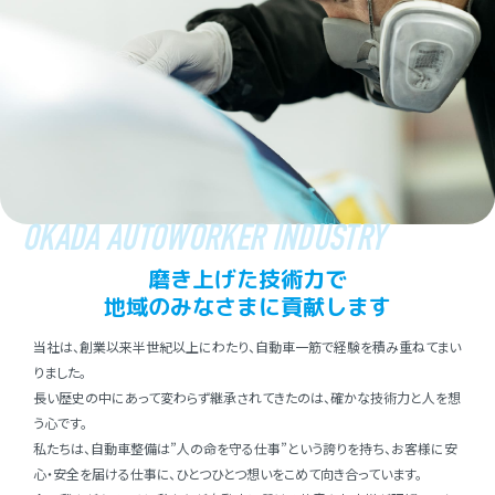
OKADA AUTOWORKER INDUSTRY
磨き上げた技術⼒で
地域のみなさまに貢献します
当社は、創業以来半世紀以上にわたり、⾃動⾞⼀筋で経験を積み重ねてまい
りました。
⻑い歴史の中にあって変わらず継承されてきたのは、確かな技術⼒と⼈を想
う⼼です。
私たちは、⾃動⾞整備は”⼈の命を守る仕事”という誇りを持ち、お客様に安
⼼・安全を届ける仕事に、ひとつひとつ想いをこめて向き合っています。