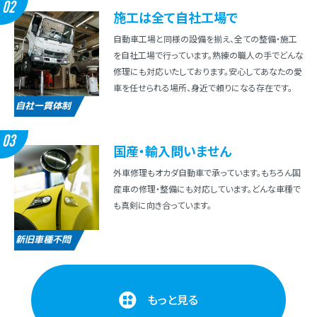
02
施⼯は全て⾃社⼯場で
⾃動⾞⼯場と同様の設備を揃え、全ての整備・施⼯
を⾃社⼯場で⾏っています。熟練の職⼈の⼿でどんな
修理にも対応いたしております。安⼼してあなたの愛
⾞を任せられる場所、⾝近で頼りになる存在です。
自社一貫体制
03
国産・輸⼊問いません
外⾞修理もオカダ⾃動⾞で承っています。もちろん国
産⾞の修理・整備にも対応しています。どんな⾞種で
も真剣に向き合っています。
新旧車種不問
もっと見る