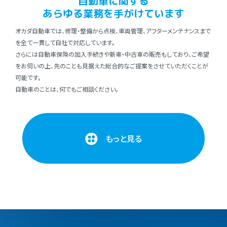
⾃動⾞に関する
あらゆる業務を⼿がけています
オカダ⾃動⾞では、修理・整備から点検、⾞両管理、アフターメンテナンスまで
を全て⼀貫して⾃社で対応しています。
さらには⾃動⾞保険の加⼊⼿続きや新⾞・中古⾞の販売もしており、ご希望
をお伺いの上、先のことも⾒据えた総合的なご提案をさせていただくことが
可能です。
⾃動⾞のことは、何でもご相談ください。
もっと見る