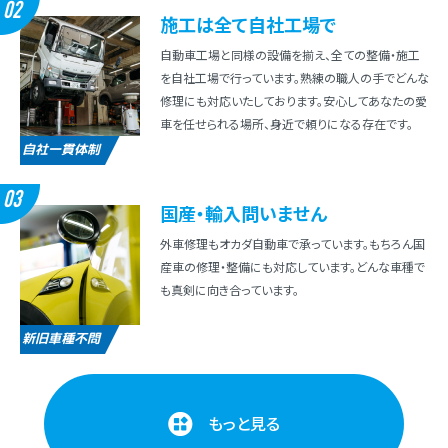
02
施⼯は全て⾃社⼯場で
⾃動⾞⼯場と同様の設備を揃え、全ての整備・施⼯
を⾃社⼯場で⾏っています。熟練の職⼈の⼿でどんな
修理にも対応いたしております。安⼼してあなたの愛
⾞を任せられる場所、⾝近で頼りになる存在です。
自社一貫体制
03
国産・輸⼊問いません
外⾞修理もオカダ⾃動⾞で承っています。もちろん国
産⾞の修理・整備にも対応しています。どんな⾞種で
も真剣に向き合っています。
新旧車種不問
もっと見る