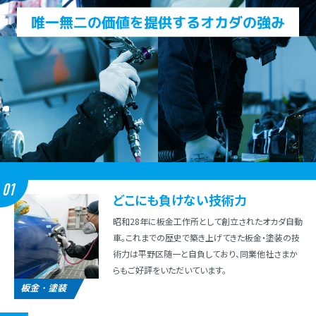
01
どこにも負けない技術⼒
昭和28年に板⾦⼯作所として創⽴されたオカダ⾃動
⾞。これまでの歴史で築き上げてきた板⾦・塗装の技
術⼒は平野区随⼀と⾃負しており、同業他社さまか
らもご好評をいただいています。
板金・塗装