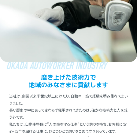
OKADA AUTOWORKER INDUSTRY
磨き上げた技術⼒で
地域のみなさまに貢献します
当社は、創業以来半世紀以上にわたり、⾃動⾞⼀筋で経験を積み重ねてまい
りました。
⻑い歴史の中にあって変わらず継承されてきたのは、確かな技術⼒と⼈を想
う⼼です。
私たちは、⾃動⾞整備は”⼈の命を守る仕事”という誇りを持ち、お客様に安
⼼・安全を届ける仕事に、ひとつひとつ想いをこめて向き合っています。