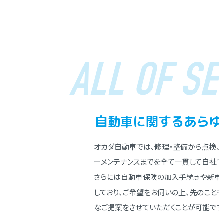
ALL OF SE
⾃動⾞に関する
あら
オカダ⾃動⾞では、修理・整備から点検
ーメンテナンスまでを全て⼀貫して⾃社
さらには⾃動⾞保険の加⼊⼿続きや新
しており、ご希望をお伺いの上、先のこ
なご提案をさせていただくことが可能で