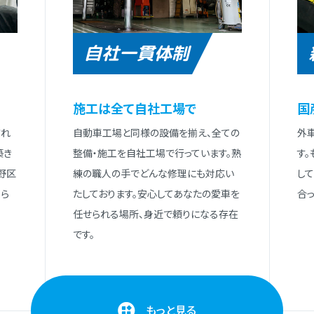
自社一貫体制
施⼯は全て⾃社⼯場で
国
され
⾃動⾞⼯場と同様の設備を揃え、全ての
外
築き
整備・施⼯を⾃社⼯場で⾏っています。熟
す
野区
練の職⼈の⼿でどんな修理にも対応い
し
ら
たしております。安⼼してあなたの愛⾞を
合っ
任せられる場所、⾝近で頼りになる存在
です。
もっと見る