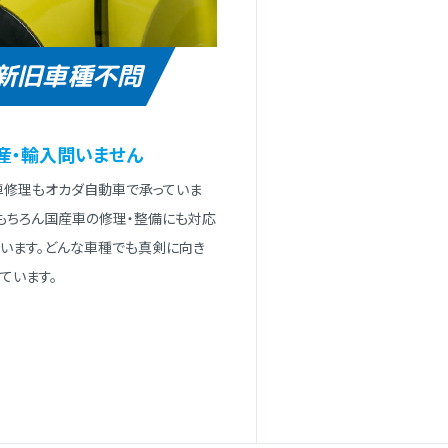
新旧車種不問
産・輸⼊問いません
⾞修理もオカダ⾃動⾞で承っていま
。もちろん国産⾞の修理・整備にも対応
ています。どんな⾞種でも真剣に向き
ています。