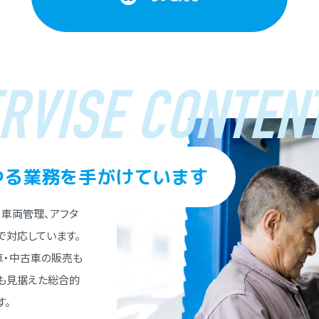
RVISE CONTENT
ゆる業務を⼿がけています
、⾞両管理、アフタ
で対応しています。
⾞・中古⾞の販売も
とも⾒据えた総合的
す。