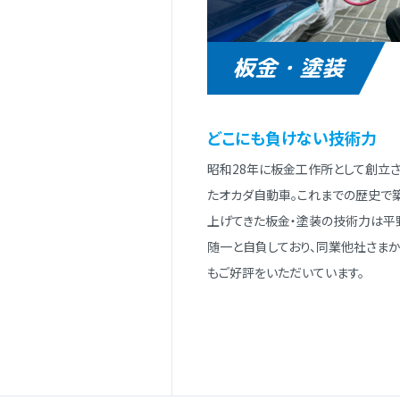
板金・塗装
どこにも負けない技術⼒
昭和28年に板⾦⼯作所として創⽴
たオカダ⾃動⾞。これまでの歴史で
上げてきた板⾦・塗装の技術⼒は平
随⼀と⾃負しており、同業他社さまか
もご好評をいただいています。