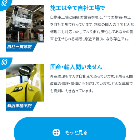
02
施⼯は全て⾃社⼯場で
⾃動⾞⼯場と同様の設備を揃え、全ての整備・施⼯
を⾃社⼯場で⾏っています。熟練の職⼈の⼿でどんな
修理にも対応いたしております。安⼼してあなたの愛
⾞を任せられる場所、⾝近で頼りになる存在です。
自社一貫体制
03
国産・輸⼊問いません
外⾞修理もオカダ⾃動⾞で承っています。もちろん国
産⾞の修理・整備にも対応しています。どんな⾞種で
も真剣に向き合っています。
新旧車種不問
もっと見る