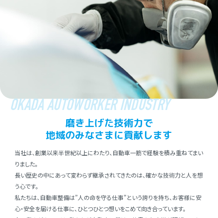
OKADA AUTOWORKER INDUSTRY
磨き上げた技術⼒で
地域のみなさまに貢献します
当社は、創業以来半世紀以上にわたり、⾃動⾞⼀筋で経験を積み重ねてまい
りました。
⻑い歴史の中にあって変わらず継承されてきたのは、確かな技術⼒と⼈を想
う⼼です。
私たちは、⾃動⾞整備は”⼈の命を守る仕事”という誇りを持ち、お客様に安
⼼・安全を届ける仕事に、ひとつひとつ想いをこめて向き合っています。