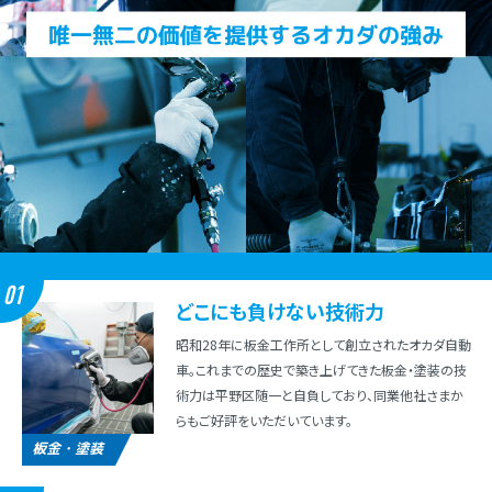
01
どこにも負けない技術⼒
昭和28年に板⾦⼯作所として創⽴されたオカダ⾃動
⾞。これまでの歴史で築き上げてきた板⾦・塗装の技
術⼒は平野区随⼀と⾃負しており、同業他社さまか
らもご好評をいただいています。
板金・塗装