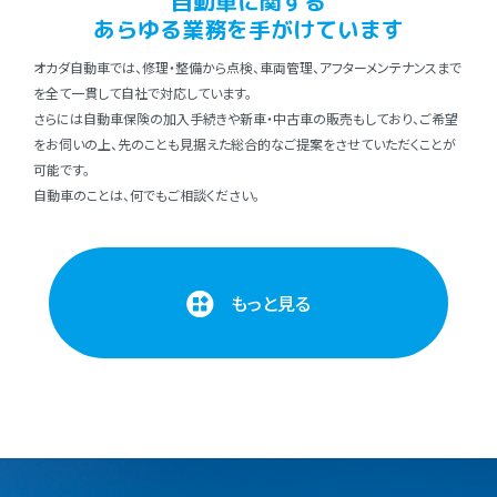
⾃動⾞に関する
あらゆる業務を⼿がけています
オカダ⾃動⾞では、修理・整備から点検、⾞両管理、アフターメンテナンスまで
を全て⼀貫して⾃社で対応しています。
さらには⾃動⾞保険の加⼊⼿続きや新⾞・中古⾞の販売もしており、ご希望
をお伺いの上、先のことも⾒据えた総合的なご提案をさせていただくことが
可能です。
⾃動⾞のことは、何でもご相談ください。
もっと見る