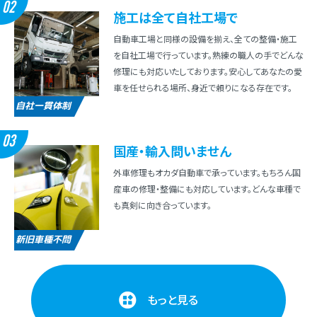
02
施⼯は全て⾃社⼯場で
⾃動⾞⼯場と同様の設備を揃え、全ての整備・施⼯
を⾃社⼯場で⾏っています。熟練の職⼈の⼿でどんな
修理にも対応いたしております。安⼼してあなたの愛
⾞を任せられる場所、⾝近で頼りになる存在です。
自社一貫体制
03
国産・輸⼊問いません
外⾞修理もオカダ⾃動⾞で承っています。もちろん国
産⾞の修理・整備にも対応しています。どんな⾞種で
も真剣に向き合っています。
新旧車種不問
もっと見る