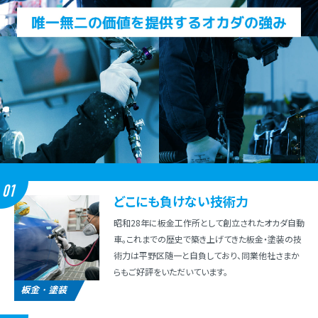
01
どこにも負けない技術⼒
昭和28年に板⾦⼯作所として創⽴されたオカダ⾃動
⾞。これまでの歴史で築き上げてきた板⾦・塗装の技
術⼒は平野区随⼀と⾃負しており、同業他社さまか
らもご好評をいただいています。
板金・塗装