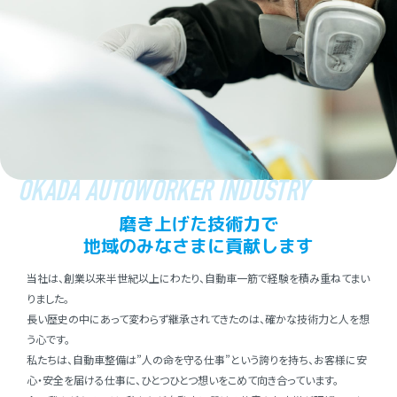
OKADA AUTOWORKER INDUSTRY
磨き上げた技術⼒で
地域のみなさまに貢献します
当社は、創業以来半世紀以上にわたり、⾃動⾞⼀筋で経験を積み重ねてまい
りました。
⻑い歴史の中にあって変わらず継承されてきたのは、確かな技術⼒と⼈を想
う⼼です。
私たちは、⾃動⾞整備は”⼈の命を守る仕事”という誇りを持ち、お客様に安
⼼・安全を届ける仕事に、ひとつひとつ想いをこめて向き合っています。