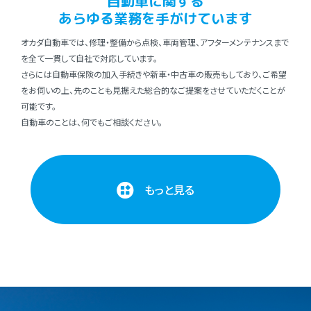
⾃動⾞に関する
あらゆる業務を⼿がけています
オカダ⾃動⾞では、修理・整備から点検、⾞両管理、アフターメンテナンスまで
を全て⼀貫して⾃社で対応しています。
さらには⾃動⾞保険の加⼊⼿続きや新⾞・中古⾞の販売もしており、ご希望
をお伺いの上、先のことも⾒据えた総合的なご提案をさせていただくことが
可能です。
⾃動⾞のことは、何でもご相談ください。
もっと見る