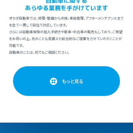
⾃動⾞に関する
あらゆる業務を⼿がけています
オカダ⾃動⾞では、修理・整備から点検、⾞両管理、アフターメンテナンスまで
を全て⼀貫して⾃社で対応しています。
さらには⾃動⾞保険の加⼊⼿続きや新⾞・中古⾞の販売もしており、ご希望
をお伺いの上、先のことも⾒据えた総合的なご提案をさせていただくことが
可能です。
⾃動⾞のことは、何でもご相談ください。
もっと見る