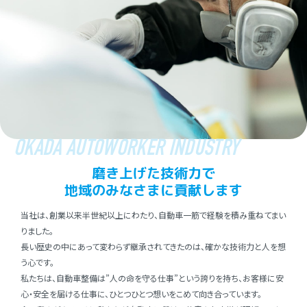
OKADA AUTOWORKER INDUSTRY
磨き上げた技術⼒で
地域のみなさまに貢献します
当社は、創業以来半世紀以上にわたり、⾃動⾞⼀筋で経験を積み重ねてまい
りました。
⻑い歴史の中にあって変わらず継承されてきたのは、確かな技術⼒と⼈を想
う⼼です。
私たちは、⾃動⾞整備は”⼈の命を守る仕事”という誇りを持ち、お客様に安
⼼・安全を届ける仕事に、ひとつひとつ想いをこめて向き合っています。