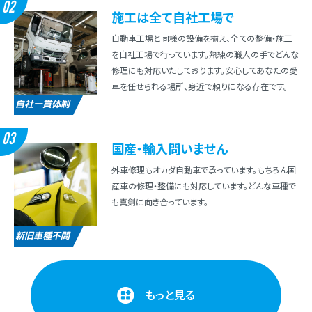
02
施⼯は全て⾃社⼯場で
⾃動⾞⼯場と同様の設備を揃え、全ての整備・施⼯
を⾃社⼯場で⾏っています。熟練の職⼈の⼿でどんな
修理にも対応いたしております。安⼼してあなたの愛
⾞を任せられる場所、⾝近で頼りになる存在です。
自社一貫体制
03
国産・輸⼊問いません
外⾞修理もオカダ⾃動⾞で承っています。もちろん国
産⾞の修理・整備にも対応しています。どんな⾞種で
も真剣に向き合っています。
新旧車種不問
もっと見る