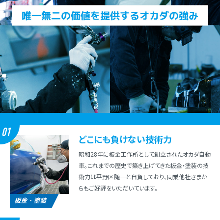
01
どこにも負けない技術⼒
昭和28年に板⾦⼯作所として創⽴されたオカダ⾃動
⾞。これまでの歴史で築き上げてきた板⾦・塗装の技
術⼒は平野区随⼀と⾃負しており、同業他社さまか
らもご好評をいただいています。
板金・塗装