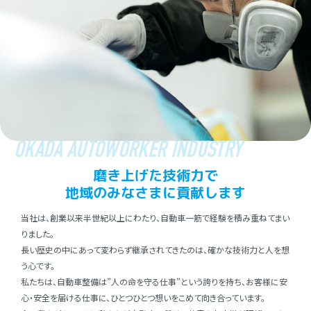
OKADA AUTOWORKER INDUSTRY
磨き上げた技術⼒で
地域のみなさまに貢献します
当社は、創業以来半世紀以上にわたり、⾃動⾞⼀筋で経験を積み重ねてまい
りました。
⻑い歴史の中にあって変わらず継承されてきたのは、確かな技術⼒と⼈を想
う⼼です。
私たちは、⾃動⾞整備は”⼈の命を守る仕事”という誇りを持ち、お客様に安
⼼・安全を届ける仕事に、ひとつひとつ想いをこめて向き合っています。