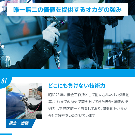
01
どこにも負けない技術⼒
昭和28年に板⾦⼯作所として創⽴されたオカダ⾃動
⾞。これまでの歴史で築き上げてきた板⾦・塗装の技
術⼒は平野区随⼀と⾃負しており、同業他社さまか
らもご好評をいただいています。
板金・塗装