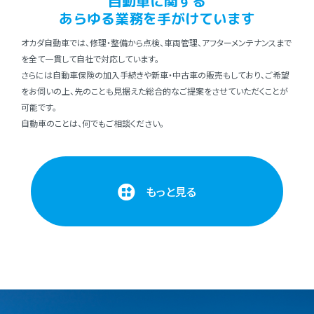
⾃動⾞に関する
あらゆる業務を⼿がけています
オカダ⾃動⾞では、修理・整備から点検、⾞両管理、アフターメンテナンスまで
を全て⼀貫して⾃社で対応しています。
さらには⾃動⾞保険の加⼊⼿続きや新⾞・中古⾞の販売もしており、ご希望
をお伺いの上、先のことも⾒据えた総合的なご提案をさせていただくことが
可能です。
⾃動⾞のことは、何でもご相談ください。
もっと見る