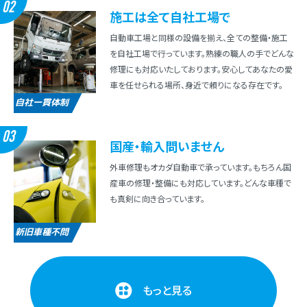
02
施⼯は全て⾃社⼯場で
⾃動⾞⼯場と同様の設備を揃え、全ての整備・施⼯
を⾃社⼯場で⾏っています。熟練の職⼈の⼿でどんな
修理にも対応いたしております。安⼼してあなたの愛
⾞を任せられる場所、⾝近で頼りになる存在です。
自社一貫体制
03
国産・輸⼊問いません
外⾞修理もオカダ⾃動⾞で承っています。もちろん国
産⾞の修理・整備にも対応しています。どんな⾞種で
も真剣に向き合っています。
新旧車種不問
もっと見る