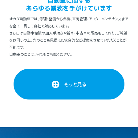
⾃動⾞に関する
あらゆる業務を⼿がけています
オカダ⾃動⾞では、修理・整備から点検、⾞両管理、アフターメンテナンスまで
を全て⼀貫して⾃社で対応しています。
さらには⾃動⾞保険の加⼊⼿続きや新⾞・中古⾞の販売もしており、ご希望
をお伺いの上、先のことも⾒据えた総合的なご提案をさせていただくことが
可能です。
⾃動⾞のことは、何でもご相談ください。
もっと見る