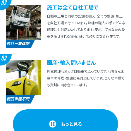
02
施⼯は全て⾃社⼯場で
⾃動⾞⼯場と同様の設備を揃え、全ての整備・施⼯
を⾃社⼯場で⾏っています。熟練の職⼈の⼿でどんな
修理にも対応いたしております。安⼼してあなたの愛
⾞を任せられる場所、⾝近で頼りになる存在です。
自社一貫体制
03
国産・輸⼊問いません
外⾞修理もオカダ⾃動⾞で承っています。もちろん国
産⾞の修理・整備にも対応しています。どんな⾞種で
も真剣に向き合っています。
新旧車種不問
もっと見る