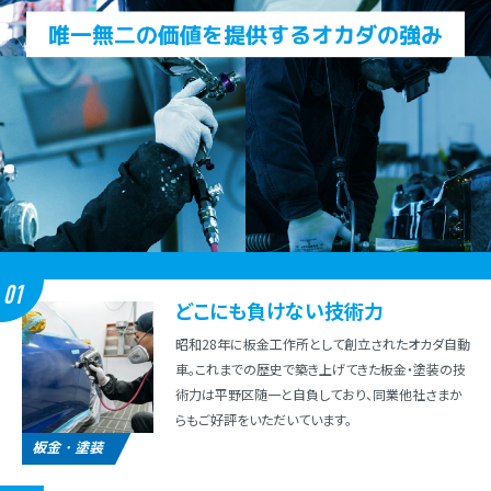
01
どこにも負けない技術⼒
昭和28年に板⾦⼯作所として創⽴されたオカダ⾃動
⾞。これまでの歴史で築き上げてきた板⾦・塗装の技
術⼒は平野区随⼀と⾃負しており、同業他社さまか
らもご好評をいただいています。
板金・塗装