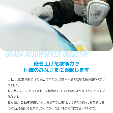
OKADA AUTOWORKER INDUSTRY
磨き上げた技術⼒で
地域のみなさまに貢献します
当社は、創業以来半世紀以上にわたり、⾃動⾞⼀筋で経験を積み重ねてまい
りました。
⻑い歴史の中にあって変わらず継承されてきたのは、確かな技術⼒と⼈を想
う⼼です。
私たちは、⾃動⾞整備は”⼈の命を守る仕事”という誇りを持ち、お客様に安
⼼・安全を届ける仕事に、ひとつひとつ想いをこめて向き合っています。