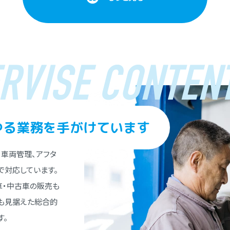
RVISE CONTENT
ゆる業務を⼿がけています
、⾞両管理、アフタ
で対応しています。
⾞・中古⾞の販売も
とも⾒据えた総合的
す。