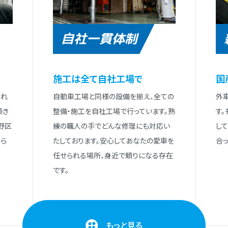
自社一貫体制
施⼯は全て⾃社⼯場で
国
され
⾃動⾞⼯場と同様の設備を揃え、全ての
外
築き
整備・施⼯を⾃社⼯場で⾏っています。熟
す
野区
練の職⼈の⼿でどんな修理にも対応い
し
ら
たしております。安⼼してあなたの愛⾞を
合っ
任せられる場所、⾝近で頼りになる存在
です。
もっと見る