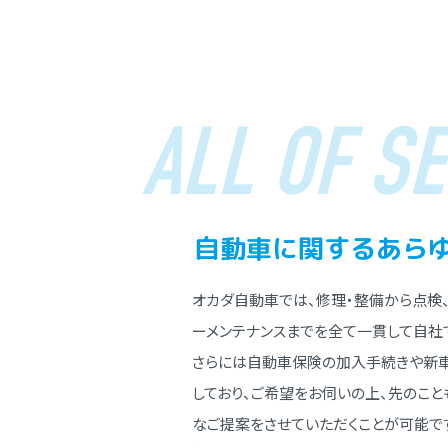
ALL OF SE
⾃動⾞に関する
あら
オカダ⾃動⾞では、修理・整備から点検
ーメンテナンスまでを全て⼀貫して⾃社
さらには⾃動⾞保険の加⼊⼿続きや新
しており、ご希望をお伺いの上、先のこ
なご提案をさせていただくことが可能で