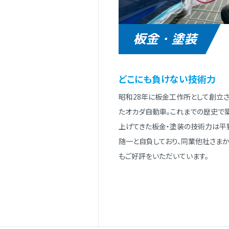
板金・塗装
どこにも負けない技術⼒
昭和28年に板⾦⼯作所として創⽴
たオカダ⾃動⾞。これまでの歴史で
上げてきた板⾦・塗装の技術⼒は平
随⼀と⾃負しており、同業他社さまか
もご好評をいただいています。