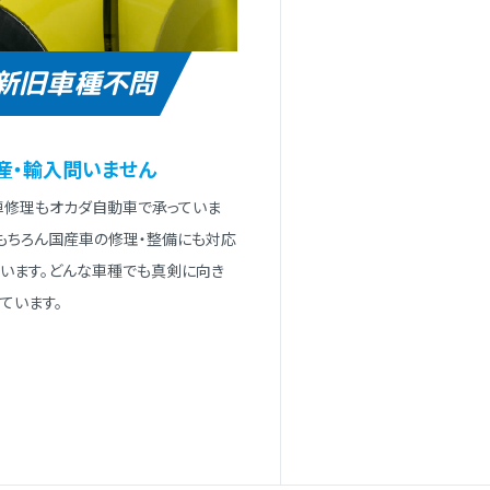
新旧車種不問
産・輸⼊問いません
⾞修理もオカダ⾃動⾞で承っていま
。もちろん国産⾞の修理・整備にも対応
ています。どんな⾞種でも真剣に向き
ています。