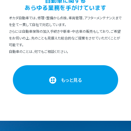
⾃動⾞に関する
あらゆる業務を⼿がけています
オカダ⾃動⾞では、修理・整備から点検、⾞両管理、アフターメンテナンスまで
を全て⼀貫して⾃社で対応しています。
さらには⾃動⾞保険の加⼊⼿続きや新⾞・中古⾞の販売もしており、ご希望
をお伺いの上、先のことも⾒据えた総合的なご提案をさせていただくことが
可能です。
⾃動⾞のことは、何でもご相談ください。
もっと見る