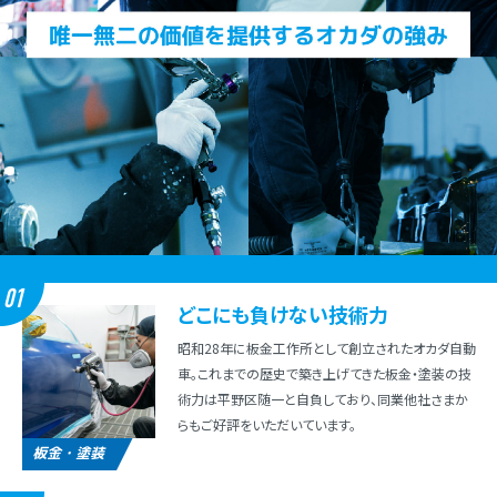
01
どこにも負けない技術⼒
昭和28年に板⾦⼯作所として創⽴されたオカダ⾃動
⾞。これまでの歴史で築き上げてきた板⾦・塗装の技
術⼒は平野区随⼀と⾃負しており、同業他社さまか
らもご好評をいただいています。
板金・塗装