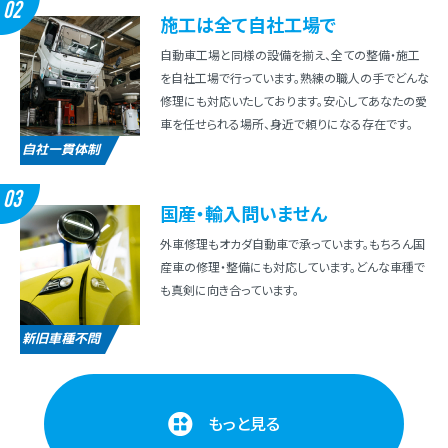
02
施⼯は全て⾃社⼯場で
⾃動⾞⼯場と同様の設備を揃え、全ての整備・施⼯
を⾃社⼯場で⾏っています。熟練の職⼈の⼿でどんな
修理にも対応いたしております。安⼼してあなたの愛
⾞を任せられる場所、⾝近で頼りになる存在です。
自社一貫体制
03
国産・輸⼊問いません
外⾞修理もオカダ⾃動⾞で承っています。もちろん国
産⾞の修理・整備にも対応しています。どんな⾞種で
も真剣に向き合っています。
新旧車種不問
もっと見る