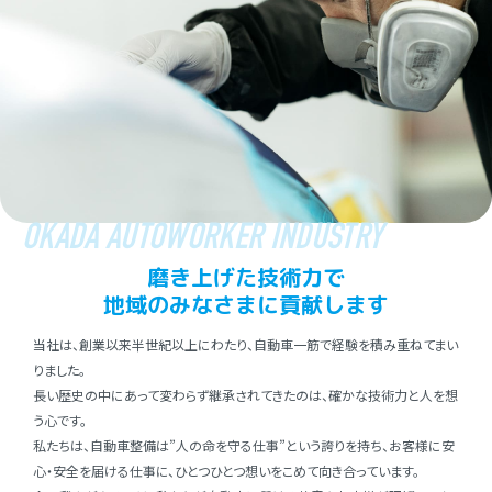
OKADA AUTOWORKER INDUSTRY
磨き上げた技術⼒で
地域のみなさまに貢献します
当社は、創業以来半世紀以上にわたり、⾃動⾞⼀筋で経験を積み重ねてまい
りました。
⻑い歴史の中にあって変わらず継承されてきたのは、確かな技術⼒と⼈を想
う⼼です。
私たちは、⾃動⾞整備は”⼈の命を守る仕事”という誇りを持ち、お客様に安
⼼・安全を届ける仕事に、ひとつひとつ想いをこめて向き合っています。